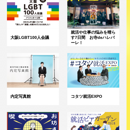
就活や仕事の悩みを晴ら
大阪LGBT100人会議
す7日間 お寺deハレバ
ーレ！
内定写真館
コタツ就活EXPO