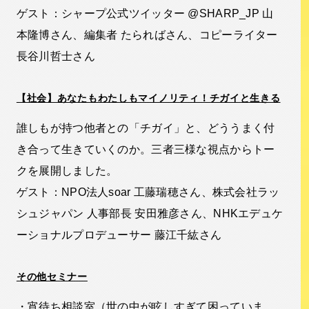
ゲスト：シャープ公式ツイッター @SHARP_JP 山
本隆博さん、編集者 たらればさん、コピーライター
長谷川哲士さん
【社会】あなたもわたしもマイノリティ！チガイと生きる
誰しもが持つ他者との「チガイ」と、どううまく付
き合って生きていくのか。三者三様な視点からトー
クを展開しました。
ゲスト：NPO法人soar 工藤瑞穂さん、株式会社ラッ
シュジャパン 人事部長 安田雅彦さん、NHKエデュケ
ーショナルプロデューサー 藤江千紘さん
その他セミナー
・宵待ち相談室（世の中が眩しすぎて困っていま