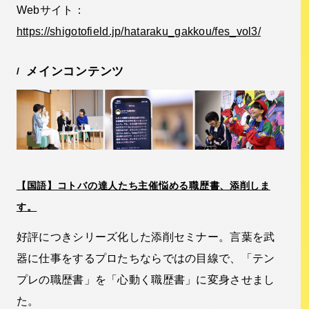
Webサイト：
https://shigotofield.jp/hataraku_gakkou/fes_vol3/
メインコンテンツ
【国語】コトバの達人たち主催悩める職歴書、添削しま
す。
好評につきシリーズ化した添削セミナー。言葉を武
器に仕事をするプロたちならではの目線で、「テン
プレの職歴書」を「心動く職歴書」に変身させまし
た。