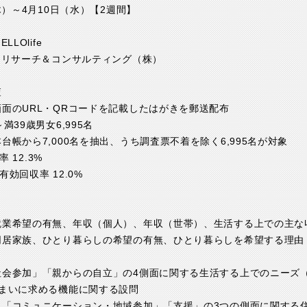
木）～4月10日（水）【2週間】
LOlife
Jリサーチ＆コンサルティング（株）
査
面のURL・QRコードを記載したはがきを郵送配布
満39歳男女6,995名
台帳から7,000名を抽出、うち調査票不着を除く6,995名が対象
率 12.3%
有効回収率 12.0%
就業希望の有無、年収（個人）、年収（世帯）、生活する上での主な
同居家族、ひとり暮らしの希望の有無、ひとり暮らしを希望する理由
社会参加」「親からの自立」の4側面に関する生活する上でのニーズ
住まいに求める機能に関する設問
」「コミュニケーション・地域参加」「支援」の3つの側面に関する