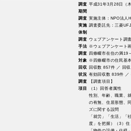
調査
平成31年3月28日（
期間
調査
実施主体：NPO法人HEL
実施
調査委託先：三菱UF
体制
調査
ウェブアンケート調
手法
※ウェブアンケート画
調査
四條畷市在住の満19～
対象
※四條畷市の住民基本
回収
回収数 857件 ／ 回収
状況
有効回収数 839件 ／ 
調査
【調査項目】
項目
（1）回答者属性
性別、年齢、職業、
の有無、住居形態、
ズに関する設問
「就労」「生活」「
度」を把握）（3）
「物件の設備・仕様