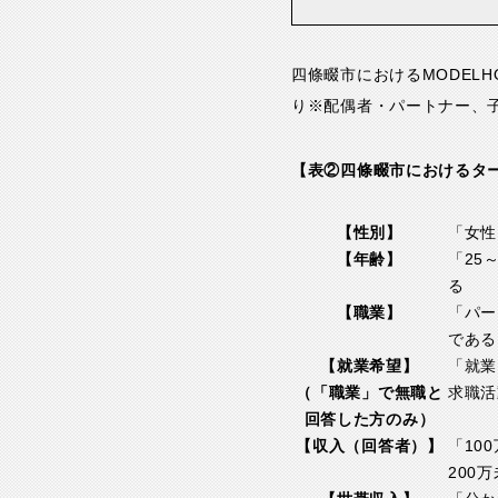
四條畷市におけるMODEL
り※配偶者・パートナー、子
【表②四條畷市におけるタ
【性別】
「女性
【年齢】
「25
る
【職業】
「パー
である
【就業希望】
「就業
（「職業」で無職と
求職活
回答した方のみ）
【収入（回答者）】
「10
200