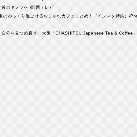
も・友近のキメツケ!/関西テレビ
大阪のゆっくり過ごせるおしゃれカフェまとめ！（インスタ特集）/Pretty 
を見つめ直す、大阪「CHASHITSU Japanese Tea & Coffee」/